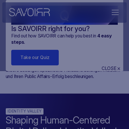
Q
Is SAVOIRR right for you?
Find out how SAVOIRR can help you best in
4
easy
steps
.
Fallbeispiele
Take our Quiz
Entdecken Sie verschiedene Fallbeispiele, die zeigen, wie
CLOSE
unsere Lösungen spezifische Herausforderungen meistern
und Ihren Public Affairs-Erfolg beschleunigen.
IDENTITY VALLEY
Shaping Human-Centered