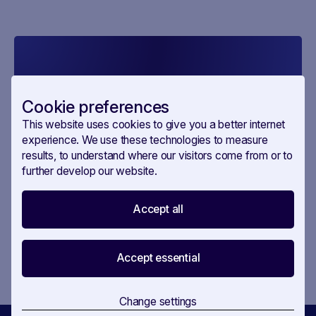
politik.ch wieder ruhig schlafen kann.
Erhalten Sie die neuesten
Cookie preferences
Updates
This website uses cookies to give you a better internet
experience. We use these technologies to measure
results, to understand where our visitors come from or to
Mit dem Absenden stimmen Sie unseren
AGBs und
further develop our website.
Datenschutzerklärungen
zu.
Accept all
Accept essential
Change settings