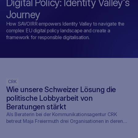
Digital Policy: Identity Valley's
Journey
How SAVOIRR empowers Identity Valley to navigate the
complex EU digital policy landscape and create a
framework for responsible digitalisation.
CRK
Wie unsere Schweizer Lösung die
politische Lobbyarbeit von
Beratungen stärkt
Als Beraterin bei der Kommunikationsagentur CRK
betreut Maja Freiermuth drei Organisationen in deren
politischer Arbeit, darunter beispielsweise die IG
Detailhandel. Lesen Sie hier, warum Freiermuth dank