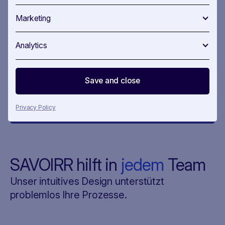
Bewältigung der vielfältigen Mitgliederbedürfnisse, bei
der Aktualisierung von Rechtsvorschriften und bei der
Marketing
Professionalisierung der Dienstleistungserbringung.
Wir verstehen Ihre täglichen Herausforderungen,
Analytics
deshalb ist unsere Plattform so konzipiert, dass sie
relevante Entwicklungen und Interessengruppen
schnell erkennt und Ihre Aktivitäten effizient verwaltet
und darüber berichtet. Bleiben Sie gut informiert und
Save and close
strategisch voraus.
Privacy Policy
SAVOIRR hilft in
jedem
Team
Unser intuitives Design unterstützt
problemlos Ihre Prozesse.