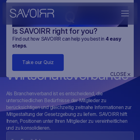
Q
Is SAVOIRR right for you?
Find out how SAVOIRR can help you best in
4
easy
steps
.
SAVOIRR für
Take our Quiz
Wirtschaftsverbände
CLOSE
Als Branchenverband ist es entscheidend, die
unterschiedlichen Bedürfnisse der Mitglieder zu
berücksichtigen und gleichzeitig zeitnahe Informationen zur
Mitgestaltung der Gesetzgebung zu liefern. SAVOIRR hilft
Ihnen, Positionen unter Ihren Mitglieder zu vereinheitlichen
und zu konsolidieren.