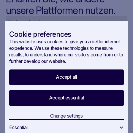
unsere Plattformen nutzen.
No items found.
Cookie preferences
This website uses cookies to give you a better internet
View all stories
experience. We use these technologies to measure
results, to understand where our visitors come from or to
further develop our website.
Accept all
Bewältigen Sie die
Accept essential
Komplexität der Handels-
und Branchenvorschriften
Change settings
Essential
SAVOIRR unterstützt Handelsverbände bei der