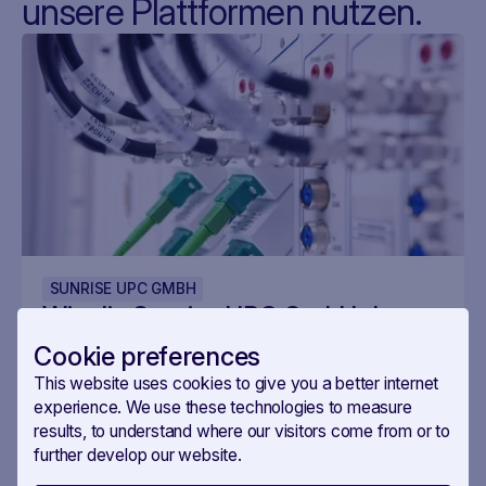
unsere Plattformen nutzen.
SUNRISE UPC GMBH
Wie die Sunrise UPC GmbH das
politische Monitoring in der
Cookie preferences
Schweiz angeht
This website uses cookies to give you a better internet
Das Team Government Affairs von Sunrise UPC
experience. We use these technologies to measure
erklärt im Folgenden, wie politik.ch zur Lösung für das
results, to understand where our visitors come from or to
Monitoring der politisch relevanten Entwicklungen
further develop our website.
geworden ist und warum es heute ohne politik.ch für