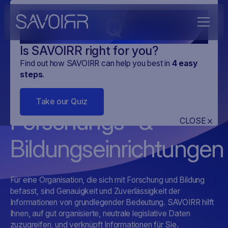
Q
Is SAVOIRR right for you?
Find out how SAVOIRR can help you best in
4
easy
steps
.
SAVOIRR für
Take our Quiz
Forschungs- &
CLOSE
Bildungseinrichtungen
Für eine Organisation, die sich mit Forschung und Bildung
befasst, sind Genauigkeit und Zuverlässigkeit der
Informationen von grundlegender Bedeutung. SAVOIRR hilft
Ihnen, auf gut organisierte, neutrale legislative Daten
zuzugreifen, und verknüpft Informationen für Sie.