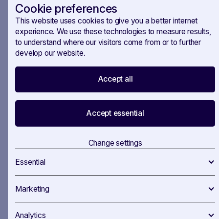
Cookie preferences
This website uses cookies to give you a better internet
experience. We use these technologies to measure results,
to understand where our visitors come from or to further
develop our website.
Skutecznie realizuj swoją
Accept all
strategię biznesową
Korzystaj z SAVOIRR, aby monitorować zmiany
Accept essential
legislacyjne i regulacyjne oraz wykorzystywać
pojawiające się możliwości. Nasza platforma
zapewnia zespołom ds. spraw publicznych i
Change settings
regulacyjnych dobrze zorganizowane,
wiarygodne informacje, gwarantując dostęp do
Essential
wszystkich kluczowych aktualizacji. Usprawnij
zarządzanie wiedzą, skutecznie dziel się
Marketing
spostrzeżeniami w ramach organizacji i szybko
identyfikuj kluczowych interesariuszy. Zachowaj
proaktywność i bądź na bieżąco na każdym
Analytics