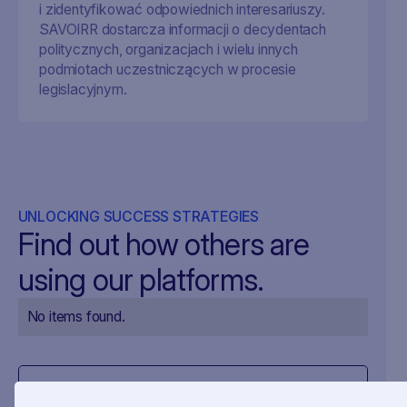
i zidentyfikować odpowiednich interesariuszy.
SAVOIRR dostarcza informacji o decydentach
politycznych, organizacjach i wielu innych
podmiotach uczestniczących w procesie
legislacyjnym.
UNLOCKING SUCCESS STRATEGIES
Find out how others are
using our platforms.
No items found.
View all stories