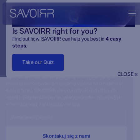
Q
Is SAVOIRR right for you?
Find out how SAVOIRR can help you best in
4
easy
steps
.
SAVOIRR dla Firm
Take our Quiz
CLOSE
Jako zespół ds. spraw publicznych i regulacyjnych
musisz monitorować potencjalny wpływ na działalność
swojej firmy. SAVOIRR pomaga uzyskać dostęp do
dobrze zorganizowanych, wiarygodnych i neutralnych
informacji oraz zarządzać wiedzą.