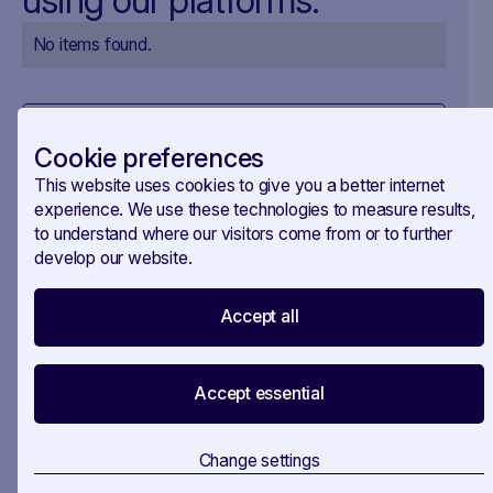
using our platforms.
No items found.
View all stories
Cookie preferences
This website uses cookies to give you a better internet
experience. We use these technologies to measure results,
to understand where our visitors come from or to further
develop our website.
Poruszaj się po
Accept all
zawiłościach przepisów
dotyczących handlu i
Accept essential
przemysłu
Change settings
SAVOIRR wyposaża organizacje w narzędzia do