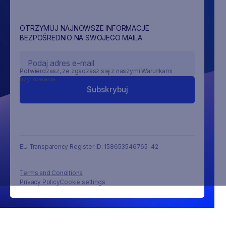
OTRZYMUJ NAJNOWSZE INFORMACJE
BEZPOŚREDNIO NA SWOJEGO MAILA
Potwierdzasz, że zgadzasz się z naszymi Warunkami
użytkowania.
EU Transparency Register ID: 158653546765-42
Terms and Conditions
Privacy Policy
Cookie settings