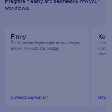
integrate it easily and seamlessly into your
workflows.
Firmy
Kons
Śledź zmiany legislacyjne na wczesnym
Łatwo p
etapie i wykorzystaj okazję.
dostosow
służyły 
Dowiedz się więcej
Dowiedz