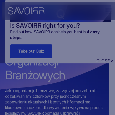
Q
Is SAVOIRR right for you?
Find out how SAVOIRR can help you best in
4
easy
steps
.
SAVOIRR dla
Take our Quiz
Organizacji
CLOSE
Branżowych
Jako organizacje branżowe, zarządzaj potrzebami i
oczekiwaniami członków przy jednoczesnym
zapewnianiu aktualnych i istotnych informacji ma
kluczowe znaczenie dla wywierania wpływu na proces
legislacyjny. SAVOIRR pomaga usprawnić i