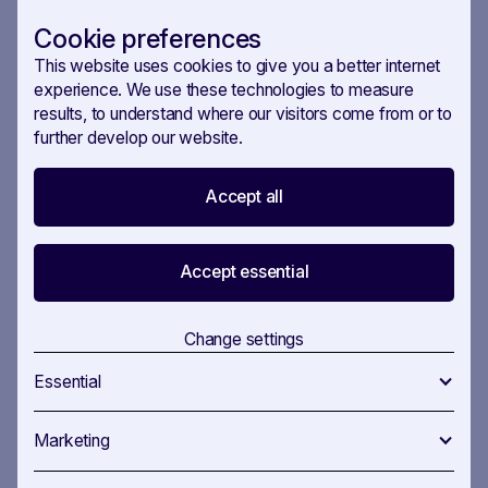
More useful workflows
Cookie preferences
This website uses cookies to give you a better internet
IN
4
STEPS
experience. We use these technologies to measure
results, to understand where our visitors come from or to
further develop our website.
EU Stakeholder Mapping
Accept all
EU Stakeholder Mapping — know who
Accept essential
matters before you make your move.
Change settings
Essential
IN
5
STEPS
Marketing
Gesprächsthemen in den