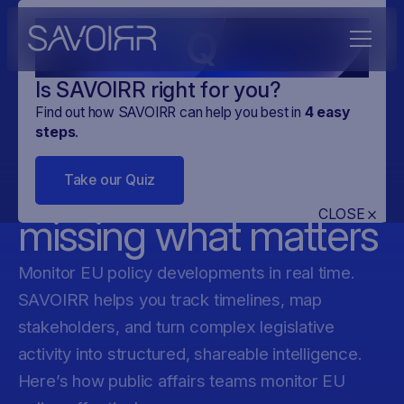
Q
Is SAVOIRR right for you?
Find out how SAVOIRR can help you best in
4
easy
Stay on top of EU
steps
.
policy — without
Take our Quiz
CLOSE
missing what matters
Monitor EU policy developments in real time.
SAVOIRR helps you track timelines, map
stakeholders, and turn complex legislative
activity into structured, shareable intelligence.
Here’s how public affairs teams monitor EU