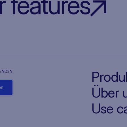
r features
Produ
FENDEN
Über 
Use c