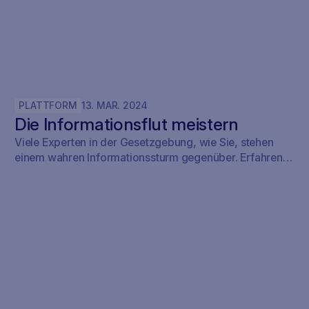
PLATTFORM
13
.
MAR
.
2024
Die Informationsflut meistern
Viele Experten in der Gesetzgebung, wie Sie, stehen
einem wahren Informationssturm gegenüber. Erfahren
Sie, wie SAVOIRR überwältigende Datenmengen in
handhabbare Einsichten verwandelt.