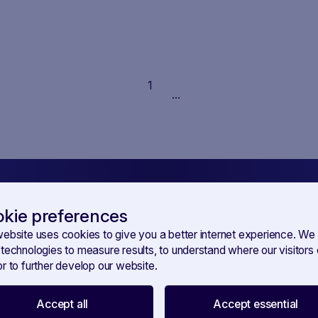
1
...
kie preferences
n Sie mit unserem New
website uses cookies to give you a better internet experience. We
 technologies to measure results, to understand where our visitor
r to further develop our website.
auf dem Laufenden
Accept all
Accept essential