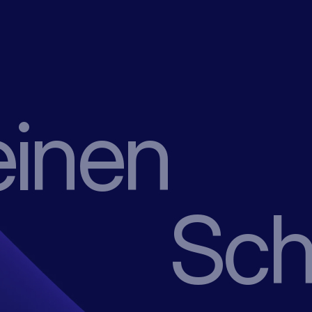
einen
Schr