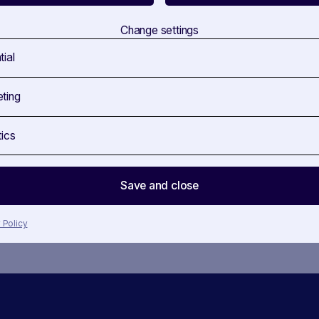
Melden Sie sich an, um die neuesten Updates über
Change settings
tial
ting
Mit dem Absenden stimmen Sie unseren
AGBs und Datenschutzerklärungen
zu
tics
Save and close
 Policy