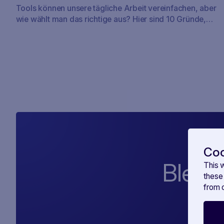
Tools können unsere tägliche Arbeit vereinfachen, aber
wie wählt man das richtige aus? Hier sind 10 Gründe,
warum Sie als Experte für Public Affairs die
Verwendung von SAVOIRR in Betracht ziehen sollten.
Coo
Bleibe
This 
these
from o