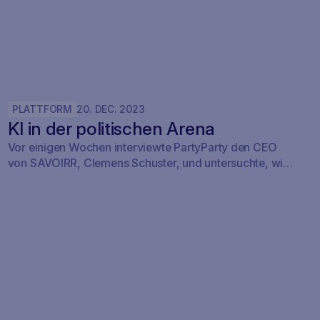
PLATTFORM
20
.
DEC
.
2023
KI in der politischen Arena
Vor einigen Wochen interviewte PartyParty den CEO
von SAVOIRR, Clemens Schuster, und untersuchte, wie
Experten für Public Affairs unser KI-Tool in ihrem
Tagesgeschäft einsetzen.