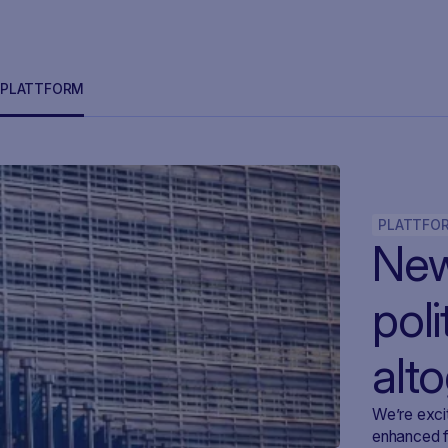
PLATTFORM
PLATTFO
New
poli
alt
We’re exci
enhanced f