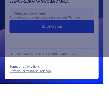
BEZPOŚREDNIO NA SWOJEGO MAILA
Potwierdzasz, że zgadzasz się z naszymi Warunkami
użytkowania.
EU Transparency Register ID: 158653546765-42
Terms and Conditions
Privacy Policy
Cookie settings