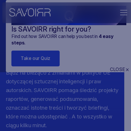
Q
Is SAVOIRR right for you?
Find out how SAVOIRR can help you best in
4
easy
Zasady dotyczące
steps
.
praw autorskich AI
Take our Quiz
CLOSE
Bądź na bieżąco z zmianami w polityce UE
dotyczącej sztucznej inteligencji i praw
autorskich. SAVOIRR pomaga śledzić projekty
raportów, generować podsumowania,
oznaczać istotne treści i tworzyć briefingi,
które można udostępniać . A to wszystko w
ciągu kilku minut.