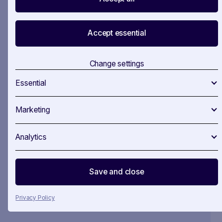
Accept essential
More useful workflows
Change settings
Essential
IN
4
STEPS
Marketing
EU Stakeholder Mapping
Analytics
EU Stakeholder Mapping — know who
Save and close
matters before you make your move.
Privacy Policy