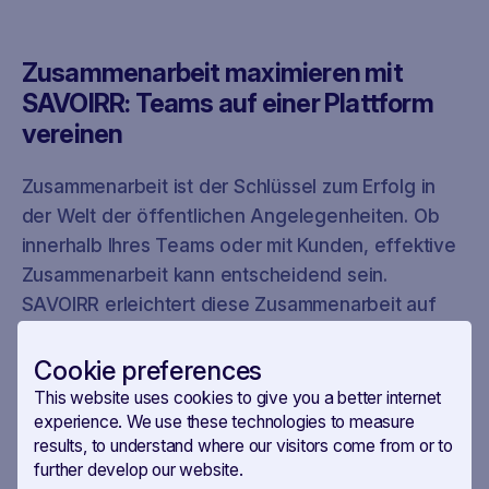
Zusammenarbeit maximieren mit
SAVOIRR: Teams auf einer Plattform
vereinen
Zusammenarbeit ist der Schlüssel zum Erfolg in
der Welt der öffentlichen Angelegenheiten. Ob
innerhalb Ihres Teams oder mit Kunden, effektive
Zusammenarbeit kann entscheidend sein.
SAVOIRR erleichtert diese Zusammenarbeit auf
einer einzigen Plattform. Dank unserer
benutzerfreundlichen Schnittstelle und den
Cookie preferences
Collaboration-Tools ist es einfach, unabhängig
This website uses cookies to give you a better internet
von Ihrem Standort zusammenzuarbeiten.
experience. We use these technologies to measure
results, to understand where our visitors come from or to
further develop our website.