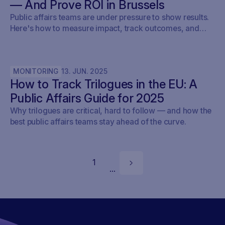
game just changed.
— And Prove ROI in Brussels
Public affairs teams are under pressure to show results.
Here's how to measure impact, track outcomes, and
prove ROI — with real examples from Brussels.
MONITORING
13
.
JUN
.
2025
How to Track Trilogues in the EU: A
Public Affairs Guide for 2025
Why trilogues are critical, hard to follow — and how the
best public affairs teams stay ahead of the curve.
1
...