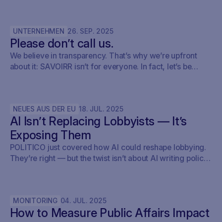
keep track of what’s relevant, brief internally, and fold it
into their monitoring setup using SAVOIRR.
UNTERNEHMEN
26
.
SEP
.
2025
Please don’t call us.
We believe in transparency. That’s why we’re upfront
about it: SAVOIRR isn’t for everyone. In fact, let’s be
honest – it’s probably not for you.
NEUES AUS DER EU
18
.
JUL
.
2025
AI Isn’t Replacing Lobbyists — It’s
Exposing Them
POLITICO just covered how AI could reshape lobbying.
They’re right — but the twist isn’t about AI writing policy.
It’s about AI showing what’s already happening. At
Savoirr, we see this every day: influence is becoming
visible. The future isn’t automated lobbying — it’s
MONITORING
04
.
JUL
.
2025
transparent lobbying. For those tracking legislation,
How to Measure Public Affairs Impact
targeting outreach, or shaping advocacy strategies, the