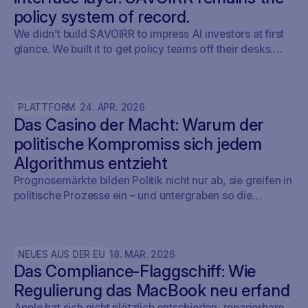
policy system of record.
We didn’t build SAVOIRR to impress AI investors at first
glance. We built it to get policy teams off their desks.
Claude Legal (and soon: OpenAI’s Codex for Legal) is a
milestone. SAVOIRR maintains the workspace and policy
layer AI will not replace.
PLATTFORM
24
.
APR
.
2026
Das Casino der Macht: Warum der
politische Kompromiss sich jedem
Algorithmus entzieht
Prognosemärkte bilden Politik nicht nur ab, sie greifen in
politische Prozesse ein – und untergraben so die
Demokratie.
NEUES AUS DER EU
18
.
MAR
.
2026
Das Compliance-Flaggschiff: Wie
Regulierung das MacBook neu erfand
Apple hat sich nicht plötzlich entschieden, reparierbare