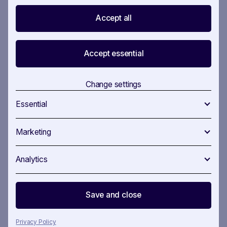
Interessiert?
Vereinbaren Sie noch heute einen
Accept all
Termin.
Accept essential
Change settings
Essential
Marketing
Analytics
Save and close
Reduzieren Sie den Lärm
Getrieben von zuverlässigen, unvoreingenommenen
Privacy Policy