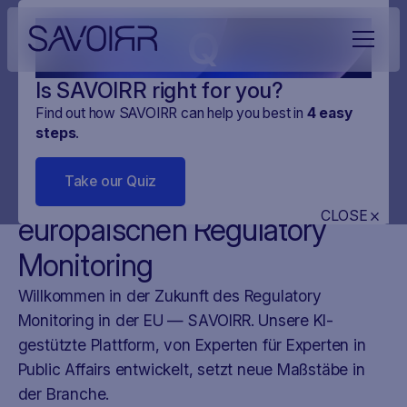
Q
Is SAVOIRR right for you?
Find out how SAVOIRR can help you best in
4
easy
steps
.
NEWS
MONITORING
02
.
OCT
.
2023
2 MINUTES
Take our Quiz
SAVOIRR: Die Zukunft des
CLOSE
europäischen Regulatory
Monitoring
Willkommen in der Zukunft des Regulatory
Monitoring in der EU — SAVOIRR. Unsere KI-
gestützte Plattform, von Experten für Experten in
Public Affairs entwickelt, setzt neue Maßstäbe in
der Branche.