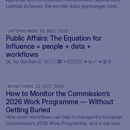
Laptops zu bauen. Sie wurden dazu gezwungen. Und
damit haben sie etwas bewiesen, was die gesamte
Tech-Industrie ein Jahrzehnt lang bestritten hat:
Reparierbarkeit war nie ein technisches Problem –
UNTERNEHMEN
26
.
NOV
.
2025
sondern ein politisches.
Public Affairs: The Equation for
Influence = people + data +
workflows
Or, for the Gen-Z: 🚀🇪🇺🏛️ 🟰 🧍🏼‍♀️🧍🏽‍♂️ ➕ 📊🔗 ➕ 🤖⚙️
MONITORING
22
.
OCT
.
2025
How to Monitor the Commission’s
2026 Work Programme — Without
Getting Buried
How smart workflows can help to manage the European
Commission’s 2026 Work Programme, as it is out now.
Here’s how policy teams can set up their early warning,