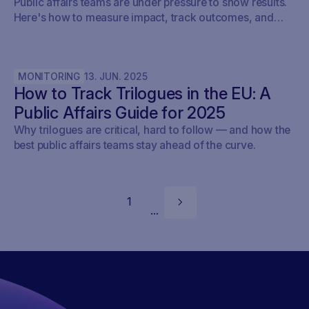
Public affairs teams are under pressure to show results.
Here's how to measure impact, track outcomes, and
prove ROI — with real examples from Brussels.
MONITORING
13
.
JUN
.
2025
How to Track Trilogues in the EU: A
Public Affairs Guide for 2025
Why trilogues are critical, hard to follow — and how the
best public affairs teams stay ahead of the curve.
1
...