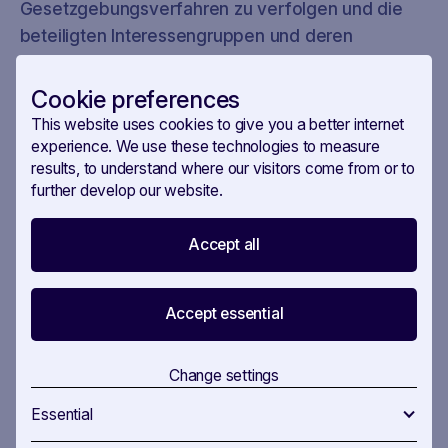
Gesetzgebungsverfahren zu verfolgen und die
beteiligten Interessengruppen und deren
Positionen zu verstehen. Erkunden Sie unsere
USE CASES
für konkrete Beispiele oder
Cookie preferences
kontaktieren Sie uns für einen Demoanruf.
This website uses cookies to give you a better internet
experience. We use these technologies to measure
Die Entwicklung des europäischen Marktpakets
results, to understand where our visitors come from or to
für Wasserstoff und kohlenstoffarmes Gas
further develop our website.
spiegelt die Komplexität und Herausforderungen
der politischen Entwicklung im Kontext
Accept all
umweltfreundlicherer Energiequellen wider. Sie
betont die Notwendigkeit, geopolitische Faktoren
Accept essential
zu berücksichtigen, die Zusammenarbeit zwischen
den verschiedenen Interessenträgern zu fördern
und die Auswirkungen gesetzgeberischer
Change settings
Entscheidungen sorgfältig zu bewerten. Die
Essential
fortlaufenden Verhandlungen erfordern weiterhin