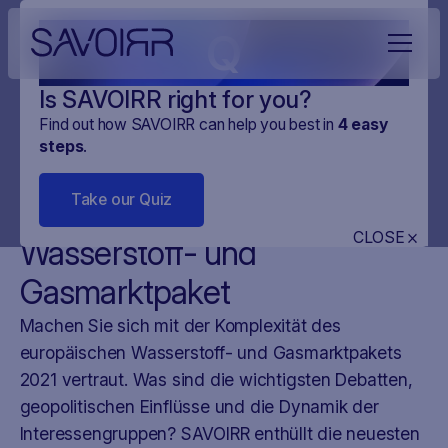
Q
Is SAVOIRR right for you?
Find out how SAVOIRR can help you best in
4
easy
steps
.
NEWS
NEUES AUS DER EU
22
.
NOV
.
2023
2 MINUTES
Take our Quiz
Kontroversen über Europas
CLOSE
Wasserstoff- und
Gasmarktpaket
Machen Sie sich mit der Komplexität des
europäischen Wasserstoff- und Gasmarktpakets
2021 vertraut. Was sind die wichtigsten Debatten,
geopolitischen Einflüsse und die Dynamik der
Interessengruppen? SAVOIRR enthüllt die neuesten