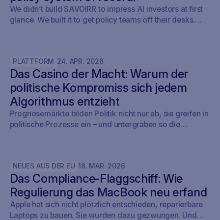
We didn’t build SAVOIRR to impress AI investors at first
glance. We built it to get policy teams off their desks.
Claude Legal (and soon: OpenAI’s Codex for Legal) is a
milestone. SAVOIRR maintains the workspace and policy
layer AI will not replace.
PLATTFORM
24
.
APR
.
2026
Das Casino der Macht: Warum der
politische Kompromiss sich jedem
Algorithmus entzieht
Prognosemärkte bilden Politik nicht nur ab, sie greifen in
politische Prozesse ein – und untergraben so die
Demokratie.
NEUES AUS DER EU
18
.
MAR
.
2026
Das Compliance-Flaggschiff: Wie
Regulierung das MacBook neu erfand
Apple hat sich nicht plötzlich entschieden, reparierbare
Laptops zu bauen. Sie wurden dazu gezwungen. Und