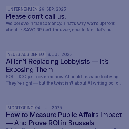
into their monitoring setup using SAVOIRR.
UNTERNEHMEN
26
.
SEP
.
2025
Please don’t call us.
We believe in transparency. That’s why we’re upfront
about it: SAVOIRR isn’t for everyone. In fact, let’s be
honest – it’s probably not for you.
NEUES AUS DER EU
18
.
JUL
.
2025
AI Isn’t Replacing Lobbyists — It’s
Exposing Them
POLITICO just covered how AI could reshape lobbying.
They’re right — but the twist isn’t about AI writing policy.
It’s about AI showing what’s already happening. At
Savoirr, we see this every day: influence is becoming
visible. The future isn’t automated lobbying — it’s
MONITORING
04
.
JUL
.
2025
transparent lobbying. For those tracking legislation,
How to Measure Public Affairs Impact
targeting outreach, or shaping advocacy strategies, the
game just changed.
— And Prove ROI in Brussels