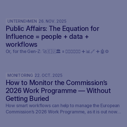
damit haben sie etwas bewiesen, was die gesamte
Tech-Industrie ein Jahrzehnt lang bestritten hat:
Reparierbarkeit war nie ein technisches Problem –
UNTERNEHMEN
26
.
NOV
.
2025
sondern ein politisches.
Public Affairs: The Equation for
Influence = people + data +
workflows
Or, for the Gen-Z: 🚀🇪🇺🏛️ 🟰 🧍🏼‍♀️🧍🏽‍♂️ ➕ 📊🔗 ➕ 🤖⚙️
MONITORING
22
.
OCT
.
2025
How to Monitor the Commission’s
2026 Work Programme — Without
Getting Buried
How smart workflows can help to manage the European
Commission’s 2026 Work Programme, as it is out now.
Here’s how policy teams can set up their early warning,
keep track of what’s relevant, brief internally, and fold it